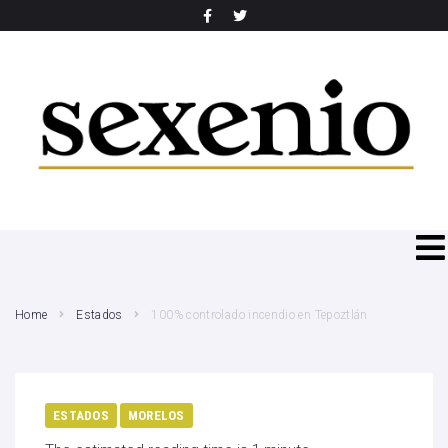
SEARCH THIS WEBSITE
Home
Estados
100% controlado incendio en Tepoztlán
ESTADOS
MORELOS