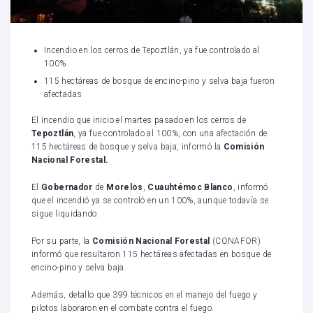
Incendio en los cerros de Tepoztlán, ya fue controlado al
100%
115 hectáreas de bosque de encino-pino y selva baja fueron
afectadas
El incendio que inicio el martes pasado en los cerros de
Tepoztlán
, ya fue controlado al 100%, con una afectación de
115 hectáreas de bosque y selva baja, informó la
Comisión
Nacional Forestal.
El
Gobernador
de
Morelos
,
Cuauhtémoc Blanco
, informó
que el incendió ya se controló en un 100%, aunque todavía se
sigue liquidando.
Por su parte, la
Comisión Nacional Forestal
(CONAFOR)
informó que resultaron 115 hectáreas afectadas en bosque de
encino-pino y selva baja.
Además, detallo que 399 técnicos en el manejo del fuego y
pilotos laboraron en el combate contra el fuego.