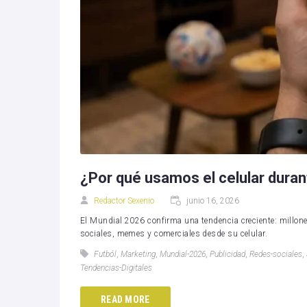
¿Por qué usamos el celular duran
Redactor Sexenio
junio 16, 2026
El Mundial 2026 confirma una tendencia creciente: millone
sociales, memes y comerciales desde su celular.
Futból
,
Marketing
,
Mundial-2026
,
Publicidad
,
Redes-sociales
,
Tendencias-Digitales
READ MORE