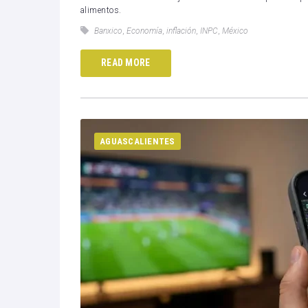
alimentos.
Banxico
,
Economía
,
inflación
,
INPC
,
México
READ MORE
AGUASCALIENTES