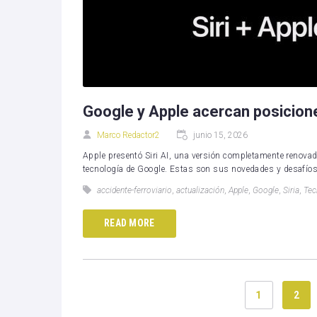
Google y Apple acercan posicione
Marco Redactor2
junio 15, 2026
Apple presentó Siri AI, una versión completamente renovada 
tecnología de Google. Estas son sus novedades y desafíos
accidente-ferroviario
,
actualización
,
Apple
,
Google
,
Siria
,
Tec
READ MORE
1
2