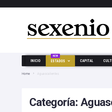
SEARCH THIS WEBSITE
NEW
INICIO
CAPITAL
CULT
ESTADOS
Aguascalientes
Home
Aguascalientes
Baja California
Durango
Categoría:
Aguasc
Edo Mex
Hidalgo