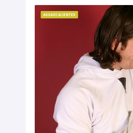
Michoacan
AGUASCALIENTES
Nayarit
Nuevo Leon
Oaxaca
Sinaloa
Tlaxcala
Zacatecas