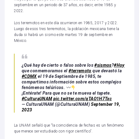
septiembre en un periodo de 37 años, es decir, entre 1985 y
2022.
Los terremotos en este día ocurrieron en 1985, 2017 y 2022.
Luego de esos tres terremotos, la población mexicana tiene la
duda si habrá un sismo este martes 19 de septiembre en
México.
¿Qué hay de cierto o falso sobre los
#sismos
?
#Hoy
que conmemoramos el
#terremoto
que devastó la
#CDMX
el 19 de Septiembre de 1985, te
compartimos información sobre estos complejos
fenómenos telúricos.
¡Entérate! Para que no se te mueva el tapete.
#CulturaUNAM
pic.twitter.com/qTAO1H7Txc
— CulturaUNAM (@CulturaUNAM)
September 19,
2023
La UNAM señaló que “la coincidencia de fechas es un fenómeno
que merece ser estudiado con rigor científico”.