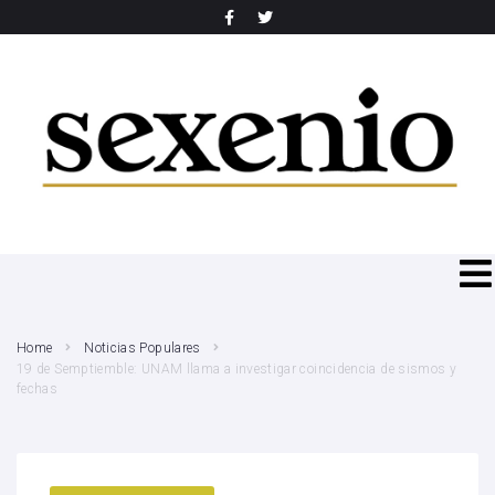
SEARCH THIS WEBSITE
Home
Noticias Populares
19 de Semptiemble: UNAM llama a investigar coincidencia de sismos y
fechas