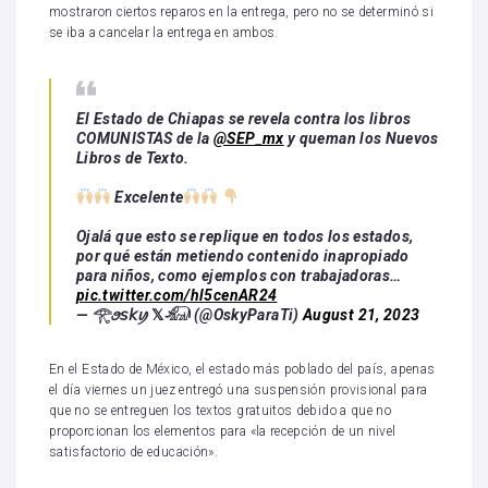
mostraron ciertos reparos en la entrega, pero no se determinó si
se iba a cancelar la entrega en ambos.
El Estado de Chiapas se revela contra los libros
COMUNISTAS de la
@SEP_mx
y queman los Nuevos
Libros de Texto.
Excelente
Ojalá que esto se replique en todos los estados,
por qué están metiendo contenido inapropiado
para niños, como ejemplos con trabajadoras…
pic.twitter.com/hl5cenAR24
— 𓂀ꪮ𝘴𝘬ꪗ 𝕏𓃰 (@OskyParaTi)
August 21, 2023
En el Estado de México, el estado más poblado del país, apenas
el día viernes un juez entregó una suspensión provisional para
que no se entreguen los textos gratuitos debido a que no
proporcionan los elementos para «la recepción de un nivel
satisfactorio de educación».