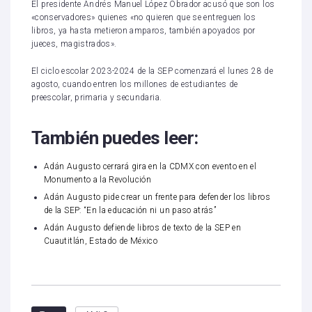
El presidente Andrés Manuel López Obrador acusó que son los
«conservadores» quienes «no quieren que se entreguen los
libros, ya hasta metieron amparos, también apoyados por
jueces, magistrados».
El ciclo escolar 2023-2024 de la SEP comenzará el lunes 28 de
agosto, cuando entren los millones de estudiantes de
preescolar, primaria y secundaria.
También puedes leer:
Adán Augusto cerrará gira en la CDMX con evento en el
Monumento a la Revolución
Adán Augusto pide crear un frente para defender los libros
de la SEP: “En la educación ni un paso atrás”
Adán Augusto defiende libros de texto de la SEP en
Cuautitlán, Estado de México