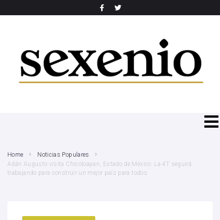
SEARCH THIS WEBSITE
Home
Noticias Populares
Adán Augusto visita Chicoloapan, Estado de México: La 4T seguirá
trabajando para construir un mejor país para todos