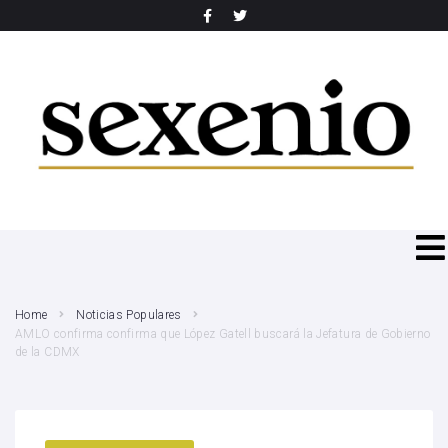
SEARCH THIS WEBSITE
Home
Noticias Populares
AMLO confirma confirma que López Gatell buscará la Jefatura de Gobierno
de la CDMX