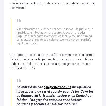
Sheinbaum al recibir la constancia como candidata presidencial
por Morena.
«Hay elementos que deben ser continuados… la justicia, la
igualdad, la integración, el desarrollo social, el poder
impulsar un desarrollo económico incluyente, una ciudad
de libertades. Todos esos elementos no se deben perder”,
dijo López-Gatell.
El subsecretario de Salud destacó su experiencia en el gobierno
federal, donde ha participado en la implementación de políticas
públicas de salud pública, como la estrategia de vacunación
contra el COVID-19.
En entrevista con
@lajornadaonline
hice público
mi propósito de ser el coordinador de los Comités
de Defensa de la Transformación en la Ciudad de
México. Los grandes cambios económicos,
políticos y sociales a nivel nacional son