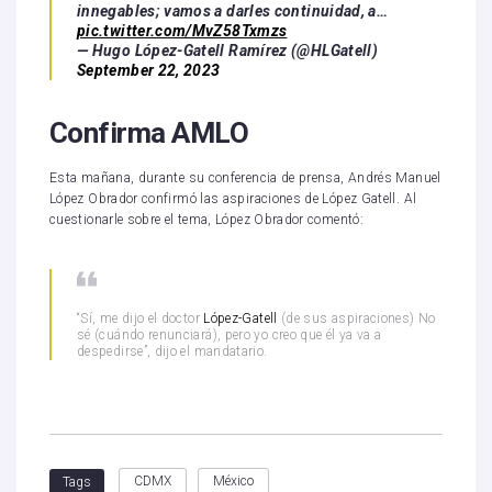
innegables; vamos a darles continuidad, a…
pic.twitter.com/MvZ58Txmzs
— Hugo López-Gatell Ramírez (@HLGatell)
September 22, 2023
Confirma AMLO
Esta mañana, durante su conferencia de prensa, Andrés Manuel
López Obrador confirmó las aspiraciones de López Gatell. Al
cuestionarle sobre el tema, López Obrador comentó:
“Sí, me dijo el doctor
López-Gatell
(de sus aspiraciones) No
sé (cuándo renunciará), pero yo creo que él ya va a
despedirse”, dijo el mandatario.
CDMX
México
Tags