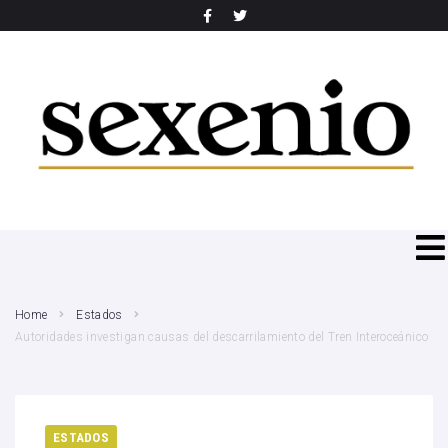
SEARCH THIS WEBSITE
Home
Estados
Autoridades investigan causas del descarrilamiento del Tren Interoceánico
ESTADOS