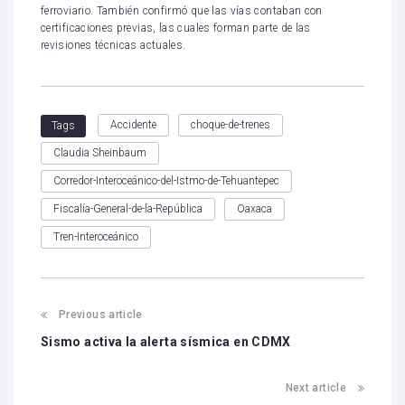
ferroviario. También confirmó que las vías contaban con
certificaciones previas, las cuales forman parte de las
revisiones técnicas actuales.
Accidente
choque-de-trenes
Tags
Claudia Sheinbaum
Corredor-Interoceánico-del-Istmo-de-Tehuantepec
Fiscalía-General-de-la-República
Oaxaca
Tren-Interoceánico
Previous article
Sismo activa la alerta sísmica en CDMX
Next article