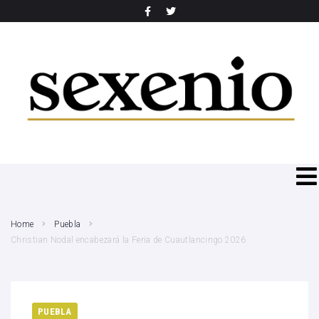
SEARCH THIS WEBSITE
Home
Puebla
Christian Nodal encabezará la Feria de Cuautlancingo 2026
PUEBLA