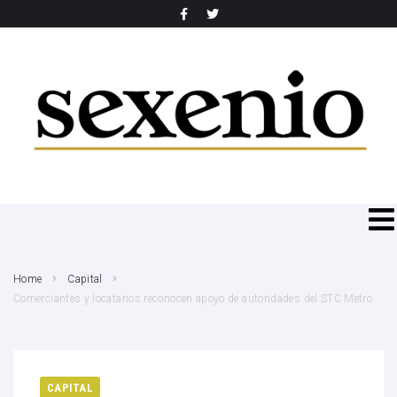
SEARCH THIS WEBSITE
Home
Capital
Comerciantes y locatarios reconocen apoyo de autoridades del STC Metro
CAPITAL