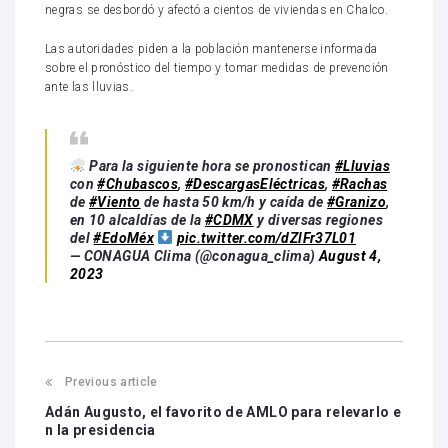
negras se desbordó y afectó a cientos de viviendas en Chalco.
Las autoridades piden a la población mantenerse informada
sobre el pronóstico del tiempo y tomar medidas de prevención
ante las lluvias.
Para la siguiente hora se pronostican
#Lluvias
con
#Chubascos
,
#DescargasEléctricas
,
#Rachas
de
#Viento
de hasta 50 km/h y caída de
#Granizo
,
en 10 alcaldías de la
#CDMX
y diversas regiones
del
#EdoMéx
pic.twitter.com/dZlFr37L01
— CONAGUA Clima (@conagua_clima)
August 4,
2023
Previous article
Adán Augusto, el favorito de AMLO para relevarlo e
n la presidencia