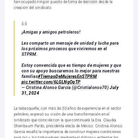
han ocupado ningún puesto de toma de decisión desde la
creación del sindicato.
¡Amigas y amigos petroleros!
Les comparto un mensaje de unidad y lucha para
los próximos procesos que viviremos en el
STPRM.
Estoy convencida que es tiempo de mujeres y que
con su apoyo buscaremos lo mejor para nuestras
familias
#TiempoDeMujeresEnSTPRM
pic.twitter.com/6LGLNgOqTP
— Cristina Alonso García (@Cristialonso70)
July
31, 2024
La tabasqueña, con más de 30 años de experiencia en el sector
petrolero, expresó su visión de una transformación en el
sindicato que coincide con la que continuará la Dra. Claudia
Sheinbaum Pardo, presidenta electa de México. Cristina Alonso
García resaltó la importancia de construir mejores condiciones
para las y los trabajadores mediante el diálogo y enfrentar las