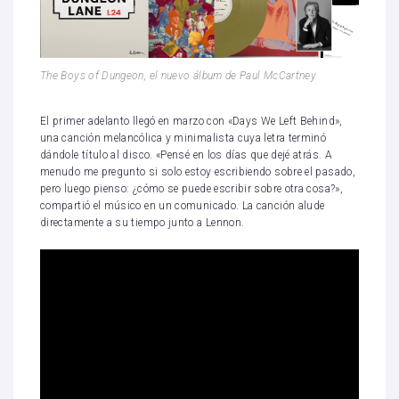
The Boys of Dungeon, el nuevo álbum de Paul McCartney
El primer adelanto llegó en marzo con «Days We Left Behind»,
una canción melancólica y minimalista cuya letra terminó
dándole título al disco. «Pensé en los días que dejé atrás. A
menudo me pregunto si solo estoy escribiendo sobre el pasado,
pero luego pienso: ¿cómo se puede escribir sobre otra cosa?»,
compartió el músico en un comunicado. La canción alude
directamente a su tiempo junto a Lennon.