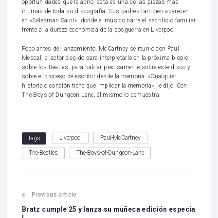
oportunidades que le abrió, esta es una de las piezas más
íntimas de toda su discografía. Sus padres también aparecen
en «Salesman Saint», donde el músico narra el sacrificio familiar
frente a la dureza económica de la posguerra en Liverpool.
Poco antes del lanzamiento, McCartney se reunió con Paul
Mescal, el actor elegido para interpretarlo en la próxima biopic
sobre los Beatles, para hablar precisamente sobre este disco y
sobre el proceso de escribir desde la memoria. «Cualquier
historia o canción tiene que implicar la memoria», le dijo. Con
The Boys of Dungeon Lane, él mismo lo demuestra.
Liverpool
Paul-McCartney
Tags
The-Beatles
The-Boys-of-Dungeon-Lane
Previous article
Bratz cumple 25 y lanza su muñeca edición especia