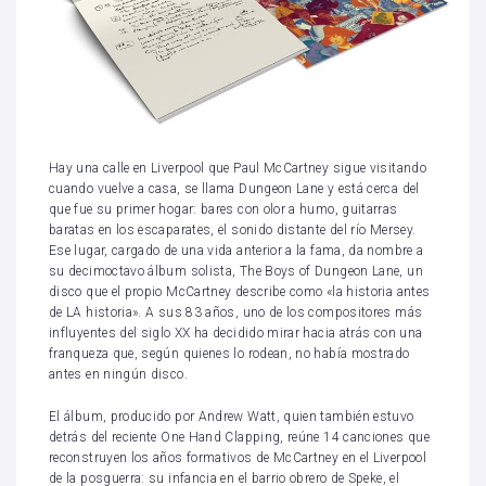
Hay una calle en Liverpool que Paul McCartney sigue visitando
cuando vuelve a casa, se llama Dungeon Lane y está cerca del
que fue su primer hogar: bares con olor a humo, guitarras
baratas en los escaparates, el sonido distante del río Mersey.
Ese lugar, cargado de una vida anterior a la fama, da nombre a
su decimoctavo álbum solista, The Boys of Dungeon Lane, un
disco que el propio McCartney describe como «la historia antes
de LA historia». A sus 83 años, uno de los compositores más
influyentes del siglo XX ha decidido mirar hacia atrás con una
franqueza que, según quienes lo rodean, no había mostrado
antes en ningún disco.
El álbum, producido por Andrew Watt, quien también estuvo
detrás del reciente One Hand Clapping, reúne 14 canciones que
reconstruyen los años formativos de McCartney en el Liverpool
de la posguerra: su infancia en el barrio obrero de Speke, el