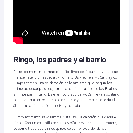
Ringo, los padres y el barrio
Entre los momentos más significativos del álbum hay dos que
merecen atención especial: «Home to Us» reúne a McCartney con
Ringo Starr en una celebración de la amistad que, según las
primeras descripciones, remite al sonido clásico de los Beatles
sin intentar imitarlo. Es el único disco de McCartney en solitario
donde Starr aparece como colaborador y esa presencia le da al
álbum una dimensión emotiva y especial.
El otro momento es «Mamma Gets By», la canción que cierra el
disco. Con un estribillo sencillo McCartney habla de su madre,
de cómo trabajaba sin quejarse, de cómo lo cuidó, de las