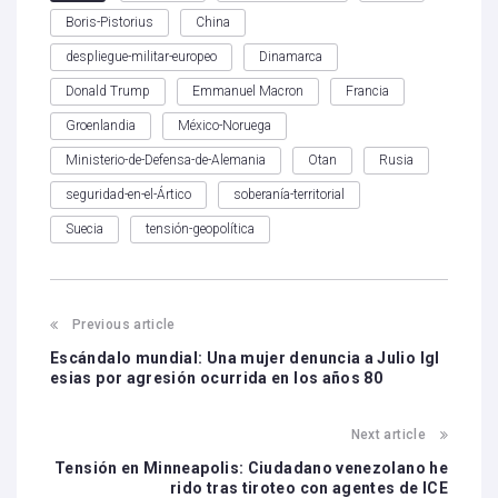
Boris-Pistorius
China
despliegue-militar-europeo
Dinamarca
Donald Trump
Emmanuel Macron
Francia
Groenlandia
México-Noruega
Ministerio-de-Defensa-de-Alemania
Otan
Rusia
seguridad-en-el-Ártico
soberanía-territorial
Suecia
tensión-geopolítica
Previous article
Escándalo mundial: Una mujer denuncia a Julio Igl
esias por agresión ocurrida en los años 80
Next article
Tensión en Minneapolis: Ciudadano venezolano he
rido tras tiroteo con agentes de ICE