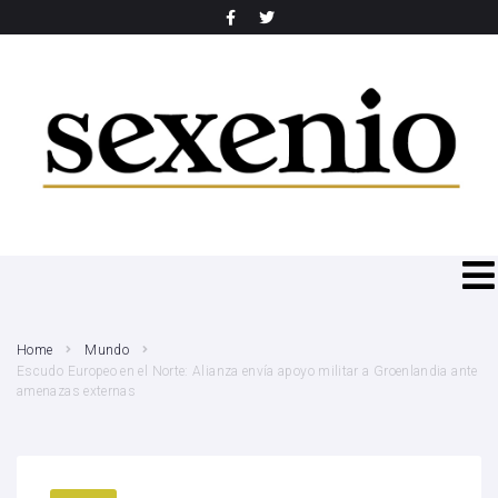
SEARCH THIS WEBSITE
Home
Mundo
Escudo Europeo en el Norte: Alianza envía apoyo militar a Groenlandia ante
amenazas externas