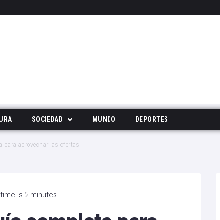
URA
SOCIEDAD
MUNDO
DEPORTES
Tecnología
 para aprovechar las ofertas
Deportes
Noticias Populares
time is 2 minutes