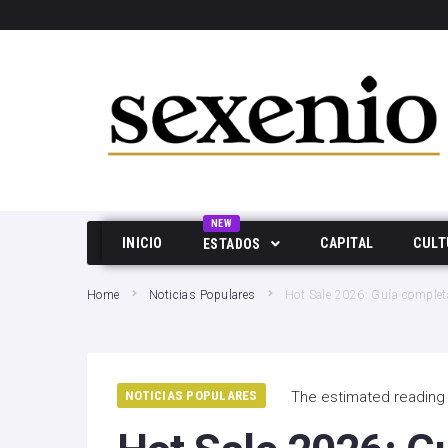
SEARCH THIS WEBSITE
NEW
INICIO
CAPITAL
CULT
ESTADOS
Aguascalientes
Home
Noticias Populares
Hot Sale 2026: Guía completa
Baja California
Durango
NOTICIAS POPULARES
The estimated reading 
Edo Mex
Hidalgo