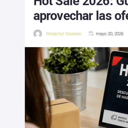
Hot Sale 2026: G
Michoacan
aprovechar las of
Nayarit
Redactor Sexenio
mayo 20, 2026
Nuevo Leon
Oaxaca
Sinaloa
Tlaxcala
Zacatecas