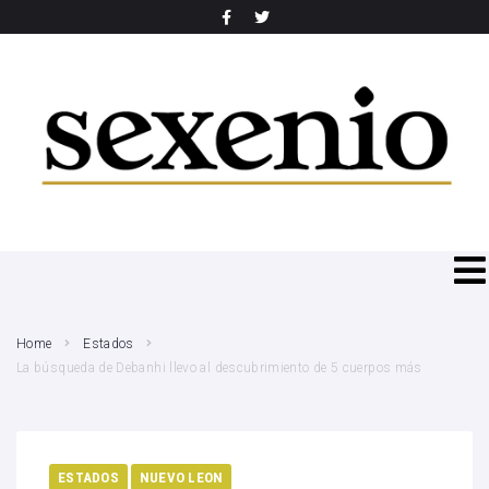
SEARCH THIS WEBSITE
Home
Estados
La búsqueda de Debanhi llevo al descubrimiento de 5 cuerpos más
ESTADOS
NUEVO LEON