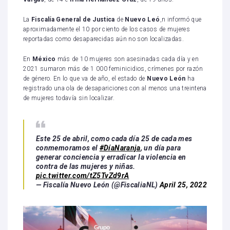
La
Fiscalía General de Justica
de
Nuevo Leó
,n informó que
aproximadamente el 10 por ciento de los casos de mujeres
reportadas como desaparecidas aún no son localizadas.
En
México
más de 10 mujeres son asesinadas cada día y en
2021 sumaron más de 1 000 feminicidios, crímenes por razón
de género. En lo que va de año, el estado de
Nuevo León
ha
registrado una ola de desapariciones con al menos una treintena
de mujeres todavía sin localizar.
Este 25 de abril, como cada día 25 de cada mes
conmemoramos el
#DíaNaranja
, un día para
generar conciencia y erradicar la violencia en
contra de las mujeres y niñas.
pic.twitter.com/tZ5TvZd9rA
— Fiscalía Nuevo León (@FiscaliaNL)
April 25, 2022