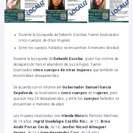
Durante la búsqueda de Debanhi Escobar, fueron localizados
cinco cuerpos de otras mujeres
Entre los cuerpos hallados se encuentran 4 menores de edad
Durante la búsqueda de
Debanhi Escoba
r, quien fue víctima de
desaparición tras el abandono de sus amigas, fueron
localizados
cinco cuerpos de otras mujeres
que también se
encontraban desaparecidas.
De acuerdo con el informe del
Gobernador Samuel García
Sepúlveda
, se localizaron a
cinco cuerpos
de m
ujeres
, pero
que aún hay 26 desaparecidas, y entre los
cuerpos
hallados se
encuentran 4 menores de edad.
Las mujeres localizadas son
Irlanda Marc
ela Ramírez Martínez,
de 14 años;
Ingrid Guadalupe Castillo Río
s, de 15;
Brisa
Anahí Porras Cerda
, de 16;
Jenifer Nicool Almaguer
Vargas
, de 14 e
Irma Hernández Cruz
, de 19 años.