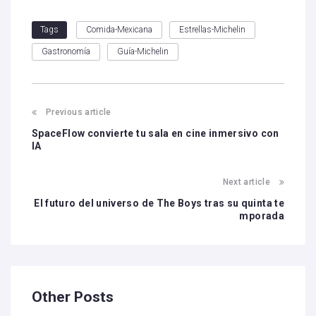
Comida-Mexicana
Estrellas-Michelin
Tags
Gastronomía
Guía-Michelin
Previous article
SpaceFlow convierte tu sala en cine inmersivo con
IA
Next article
El futuro del universo de The Boys tras su quinta te
mporada
Other Posts