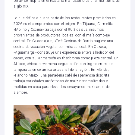
Leña» se inspira en el recetario manuscrito de una institutriz del
siglo XIX.
Lo que define a buena parte de los restaurantes premiados en
2026 es el compromiso con el origen. En Tijuana, Carmelita
«Molino y Cocina» trabaja con el 90% de sus insumos
provenientes de productores locales, con el maíz como eje
central. En Guadalajara, «Teté Cocina» de Barrio sugiere una
cocina de vocación vegetal con mirada local. En Oaxaca,
«Aguamarga» construye una experiencia entera alrededor del
cacao, con su «inmersión en theobroma como pieza central. En
Atlixco, «Vica» sirve menú degustación con ingredientes de
temporada en cerámica artesanal de la región. En Mérida,
«Pancho Maíz», una panadería-café de apariencia discreta,
trabaja variedades autóctonas de maíz nixtamalizadas y
molidas en casa para elevar los desayunos mexicanos de
siempre.