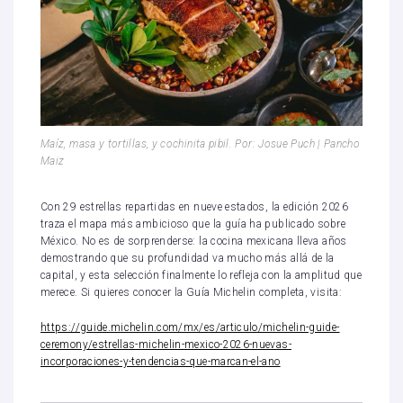
Maíz, masa y tortillas, y cochinita pibil. Por: Josue Puch | Pancho
Maiz
Con 29 estrellas repartidas en nueve estados, la edición 2026
traza el mapa más ambicioso que la guía ha publicado sobre
México. No es de sorprenderse: la cocina mexicana lleva años
demostrando que su profundidad va mucho más allá de la
capital, y esta selección finalmente lo refleja con la amplitud que
merece. Si quieres conocer la Guía Michelin completa, visita:
https://guide.michelin.com/mx/es/articulo/michelin-guide-
ceremony/estrellas-michelin-mexico-2026-nuevas-
incorporaciones-y-tendencias-que-marcan-el-ano