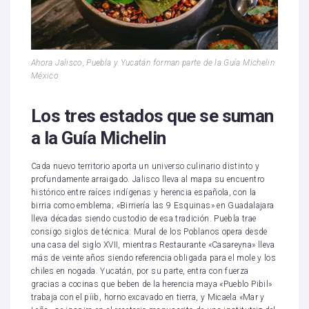
Ahora Jalisco, Puebla y Yucatán forman parte de la Guía Michelin
México
Los tres estados que se suman
a la Guía Michelin
Cada nuevo territorio aporta un universo culinario distinto y
profundamente arraigado. Jalisco lleva al mapa su encuentro
histórico entre raíces indígenas y herencia española, con la
birria como emblema; «Birriería las 9 Esquinas» en Guadalajara
lleva décadas siendo custodio de esa tradición. Puebla trae
consigo siglos de técnica: Mural de los Poblanos opera desde
una casa del siglo XVII, mientras Restaurante «Casareyna» lleva
más de veinte años siendo referencia obligada para el mole y los
chiles en nogada. Yucatán, por su parte, entra con fuerza
gracias a cocinas que beben de la herencia maya «Pueblo Pibil»
trabaja con el píib, horno excavado en tierra, y Micaela «Mar y