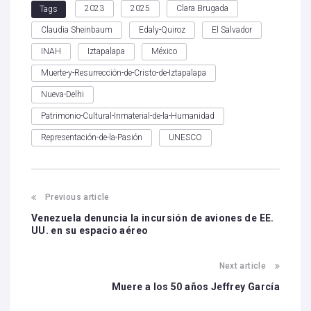
2023
2025
Clara Brugada
Tags
Claudia Sheinbaum
Edaly-Quiroz
El Salvador
INAH
Iztapalapa
México
Muerte-y-Resurrección-de-Cristo-de-Iztapalapa
Nueva-Delhi
Patrimonio-Cultural-Inmaterial-de-la-Humanidad
Representación-de-la-Pasión
UNESCO
Previous article
Venezuela denuncia la incursión de aviones de EE.
UU. en su espacio aéreo
Next article
Muere a los 50 años Jeffrey García