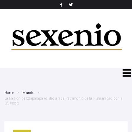
SEARCH THIS WEBSITE
Home
Mundo
La Pasión de Iztapalapa es declarada Patrimonio de la Humanidad por la
UNESCO