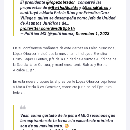
El presidente
@lopezobrador_
conservó las
propuestas de
@BerthaAlcalde
y
@LeniaBatres
y
sustituyó a María Estela Ríos por Eréndira Cruz
Villegas, quien se desempeña como jefa de Unidad
de Asuntos Jurídicos de…
pic.twitter.com/dwidBDpbTh
— Político MX (@politicomx)
December 1, 2023
En su conferencia mañanera de este viernes en Palacio Nacional,
López Obrador indicó que la nueva terna incluye a Eréndira
Cruzvillegas Fuentes, jefa de la Unidad de Asuntos Jurídicos de
la Secretaría de Cultura, y mantiene a Lenia Batres y Bertha
Alcalde Luján.
En esta nueva propuesta, el presidente López Obrador dejó fuera
a María Estela Ríos González, consejera jurídica del Ejecutivo
federal.
Vean como quitado de la pena AMLO reconoce que
las aspirantes de la terna a la vacante de ministra
son de su movimiento.