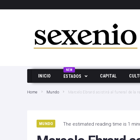
SEARCH THIS WEBSITE
NEW
INICIO
CAPITAL
CULT
ESTADOS
Aguascalientes
Home
Mundo
Marcelo Ebrard asistirá al funeral de la r
Baja California
Durango
MUNDO
The estimated reading time is 1 min
Edo Mex
Hidalgo