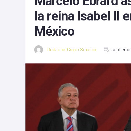
Marcelo Ebrard asi
Michoacan
la reina Isabel II
Nayarit
México
Nuevo Leon
Oaxaca
Redactor Grupo Sexenio
septiembr
Sinaloa
Tlaxcala
Zacatecas