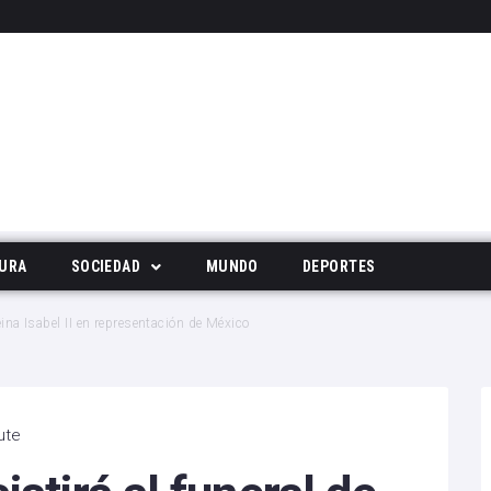
URA
SOCIEDAD
MUNDO
DEPORTES
Tecnología
eina Isabel II en representación de México
Deportes
Noticias Populares
ute