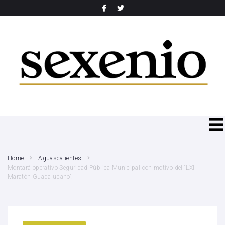
SEARCH THIS WEBSITE
Home
Aguascalientes
Montará operativo Seguridad Pública Municipal con motivo del “LXIII
Maratón Guadalupano”.