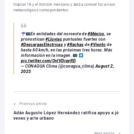
tropical 18 y el monzón mexicano y dará a conocer los avisos
meteorológicos correspondientes.
En entidades del noroeste de
#México
, se
pronostican
#Lluvias
puntuales fuertes con
#DescargasEléctricas
y
#Rachas
de
#Viento
de
hasta 60 km/h, en las próximas tres horas. Más
información en la imagen.
pic.twitter.com/OvlVDrayRD
— CONAGUA Clima (@conagua_clima)
August 2,
2023
Previous article
Adán Augusto López Hernández ratifica apoyo a jó
venes y arte urbano
Next article