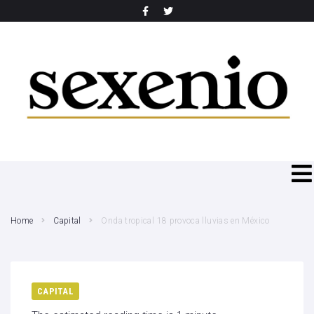
SEARCH THIS WEBSITE
Home
Capital
Onda tropical 18 provoca lluvias en México
CAPITAL