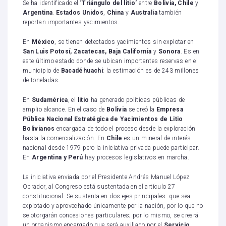
Se ha identificado el “
Triángulo del litio
” entre
Bolivia, Chile
y
Argentina
.
Estados Unidos
,
China
y
Australia
también
reportan importantes yacimientos.
En
México
, se tienen detectados yacimientos sin explotar en
San Luis Potosí, Zacatecas, Baja California
y
Sonora
. Es en
este último estado donde se ubican importantes reservas en el
municipio de
Bacadéhuachi
: la estimación es de 243 millones
de toneladas.
En
Sudamérica
, el
litio
ha generado políticas públicas de
amplio alcance. En el caso de
Bolivia
se creó la
Empresa
Pública Nacional Estratégica de Yacimientos de Litio
Bolivianos
encargada de todo el proceso desde la exploración
hasta la comercialización. En
Chile
es un mineral de interés
nacional desde 1979 pero la iniciativa privada puede participar.
En
Argentina y Perú
hay procesos legislativos en marcha.
La iniciativa enviada por el Presidente Andrés Manuel López
Obrador, al Congreso está sustentada en el artículo 27
constitucional. Se sustenta en dos ejes principales: que sea
explotado y aprovechado únicamente por la nación, por lo que no
se otorgarán concesiones particulares; por lo mismo, se creará
un organismo encargado que será auxiliado por el
Servicio