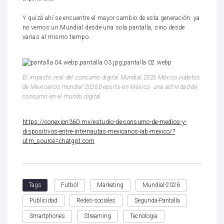
Y quizá ahí se encuentre el mayor cambio de esta generación: ya
no vemos un Mundial desde una sola pantalla, sino desde
varias al mismo tiempo.
El impacto real del consumo digital Mundial 2026 México,Hábitos
de Mexicanos mundial 2026,Deporte en México: una actividad de
consumo en el mundo digital
https://conexion360.mx/estudio-de-consumo-de-medios-y-
dispositivos-entre-internautas-mexicanos-iab-mexico/?
utm_source=chatgpt.com
Futból
Marketing
Mundial-2026
Tags
Publicidad
Redes-sociales
Segunda-Pantalla
Smartphones
Streaming
Tecnologia