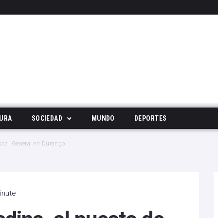
URA
SOCIEDAD
MUNDO
DEPORTES
Tecnología
scal General en Durango
Deportes
Noticias Populares
inute