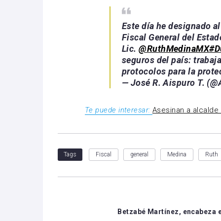
Este día he designado a
Fiscal General del Estad
Lic.
@RuthMedinaMX
#D
seguros del país: trabaj
protocolos para la prote
— José R. Aispuro T. (
Te puede interesar:
Asesinan a alcalde 
Fiscal
general
Medina
Ruth
Tags
Betzabé Martínez, encabeza e