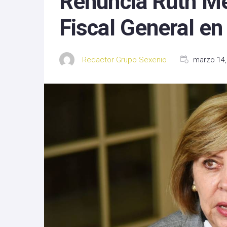
Renuncia Ruth Me
Michoacan
Fiscal General e
Nayarit
Redactor Grupo Sexenio
marzo 14,
Nuevo Leon
Oaxaca
Sinaloa
Tlaxcala
Zacatecas