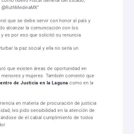
, como nuevo Fiscal General del Estado,
ic. @RuthMedinaMX”
nó que se debe servir con honor al país y
o alcanzar la comunicación con los
y es por eso que solicitó su renuncia.
urbar la paz social y ella no sería un
uró que existen áreas de oportunidad en
ara menores y mujeres. También comentó que
entro de Justicia en la Laguna
como en la
iencia en materia de procuración de justicia
dad, les pido sensibilidad en la atención de
urándose de el cabal cumplimiento de todos
dor.