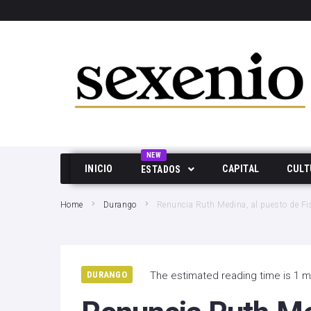
SEARCH THIS WEBSITE
NEW
INICIO
CAPITAL
CULT
ESTADOS
Aguascalientes
Home
Durango
Renuncia Ruth Medina, al puesto de Fi
Baja California
Durango
DURANGO
The estimated reading time is 1 m
Edo Mex
Hidalgo