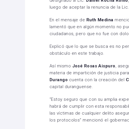
designado al Lic.
Daniel Rocha Romo
luego de aceptar la renuncia de la L
En el mensaje de
Ruth Medina
mencio
lamentó que en algún momento no pud
ciudadanos, pero que no fue con dolo 
Explicó que lo que se busca es no pert
obstáculo en este trabajo.
Así mismo
José Rosas Aispuro
, aseg
materia de impartición de justicia p
Durango
cuenta con la creación del
C
capital duranguense.
“Estoy seguro que con su amplia exper
habrá de cumplir con esta responsabili
las víctimas de cualquier delito aseg
los protocolos” mencionó el goberna