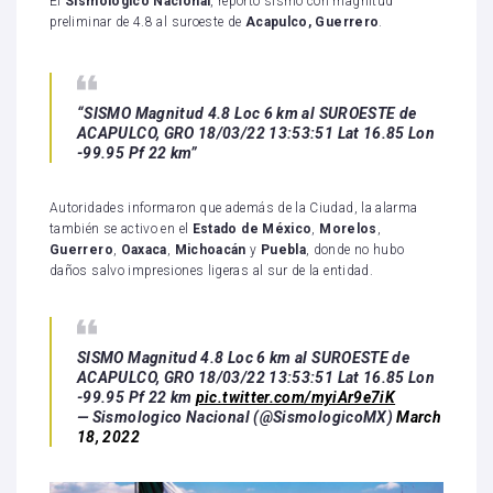
El
Sismológico Nacional
, reportó sismo con magnitud
preliminar de 4.8 al suroeste de
Acapulco, Guerrero
.
“SISMO Magnitud 4.8 Loc 6 km al SUROESTE de
ACAPULCO, GRO 18/03/22 13:53:51 Lat 16.85 Lon
-99.95 Pf 22 km”
Autoridades informaron que además de la Ciudad, la alarma
también se activo en el
Estado de
México
,
Morelos
,
Guerrero
,
Oaxaca
,
Michoacán
y
Puebla
, donde no hubo
daños salvo impresiones ligeras al sur de la entidad.
SISMO Magnitud 4.8 Loc 6 km al SUROESTE de
ACAPULCO, GRO 18/03/22 13:53:51 Lat 16.85 Lon
-99.95 Pf 22 km
pic.twitter.com/myiAr9e7iK
— Sismologico Nacional (@SismologicoMX)
March
18, 2022