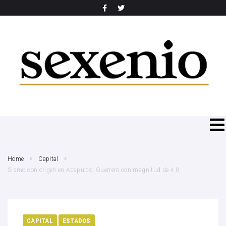
SEARCH THIS WEBSITE
Home
Capital
Sismo con origen en Acapulco, Guerrero con magnitud de 4.8
CAPITAL
ESTADOS