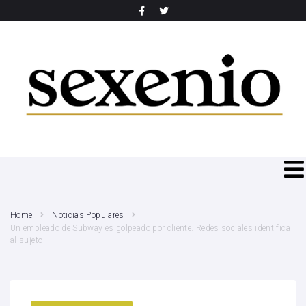
SEARCH THIS WEBSITE
Home
Noticias Populares
Un empleado de Subway es golpeado por cliente. Redes sociales identifica
al sujeto