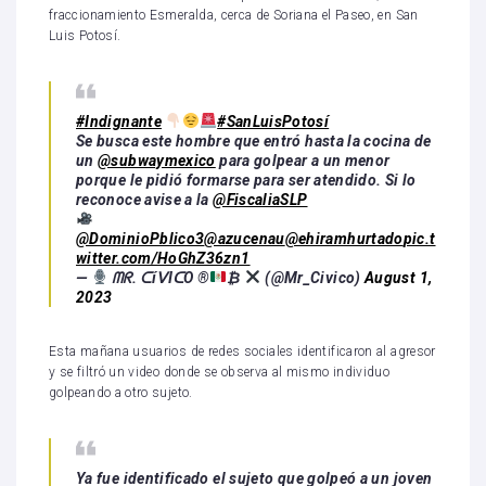
fraccionamiento Esmeralda, cerca de Soriana el Paseo, en San
Luis Potosí.
#Indignante
#SanLuisPotosí
Se busca este hombre que entró hasta la cocina de
un
@subwaymexico
para golpear a un menor
porque le pidió formarse para ser atendido. Si lo
reconoce avise a la
@FiscaliaSLP
@DominioPblico3
@azucenau
@ehiramhurtado
pic.t
witter.com/HoGhZ36zn1
—
ᗰᖇ. ᑕíᐯIᑕO ®
₿
(@Mr_Civico)
August 1,
2023
Esta mañana usuarios de redes sociales identificaron al agresor
y se filtró un video donde se observa al mismo individuo
golpeando a otro sujeto.
Ya fue identificado el sujeto que golpeó a un joven