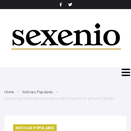
SEARCH THIS WEBSITE
Home
Noticias Populares
Zumpango desborda apoyo para Adán Augusto en gira por EdoMex
NOTICIAS POPULARES