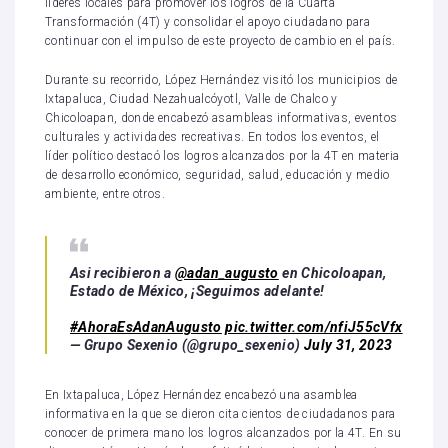
líderes locales para promover los logros de la Cuarta
Transformación (4T) y consolidar el apoyo ciudadano para
continuar con el impulso de este proyecto de cambio en el país.
Durante su recorrido, López Hernández visitó los municipios de
Ixtapaluca, Ciudad Nezahualcóyotl, Valle de Chalco y
Chicoloapan, donde encabezó asambleas informativas, eventos
culturales y actividades recreativas. En todos los eventos, el
líder político destacó los logros alcanzados por la 4T en materia
de desarrollo económico, seguridad, salud, educación y medio
ambiente, entre otros.
Asi recibieron a
@adan_augusto
en Chicoloapan,
Estado de México, ¡Seguimos adelante!
#AhoraEsAdanAugusto
pic.twitter.com/nfiJ55cVfx
— Grupo Sexenio (@grupo_sexenio)
July 31, 2023
En Ixtapaluca, López Hernández encabezó una asamblea
informativa en la que se dieron cita cientos de ciudadanos para
conocer de primera mano los logros alcanzados por la 4T. En su