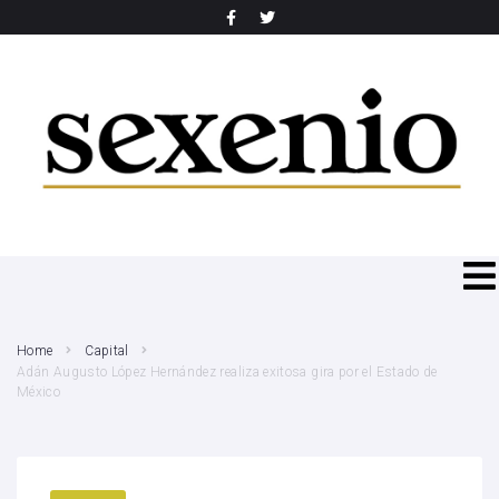
SEARCH THIS WEBSITE
Home
Capital
Adán Augusto López Hernández realiza exitosa gira por el Estado de
México