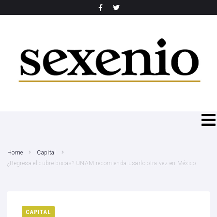
SEARCH THIS WEBSITE
Home
Capital
¿Regresa el cubre bocas? UNAM recomienda usarlo otra vez en México
CAPITAL