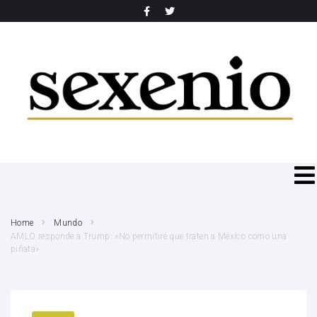
SEARCH THIS WEBSITE
Home
Mundo
AMLO responde a Trump: «No permitiré que traten a México como una
piñata»