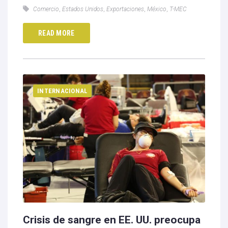
Comercio
,
Estados Unidos
,
Exportaciones
,
México
,
T-MEC
READ MORE
INTERNACIONAL
Crisis de sangre en EE. UU. preocupa