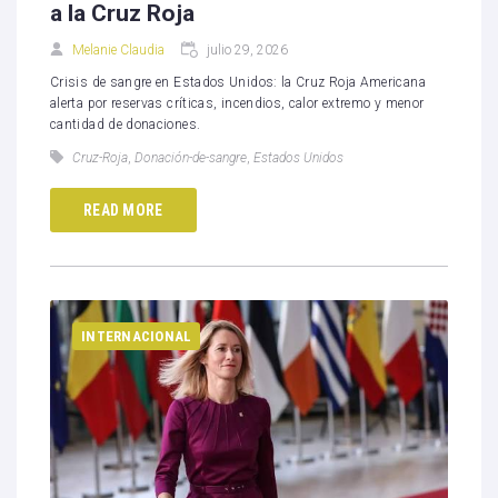
a la Cruz Roja
Melanie Claudia
julio 29, 2026
Crisis de sangre en Estados Unidos: la Cruz Roja Americana
alerta por reservas críticas, incendios, calor extremo y menor
cantidad de donaciones.
Cruz-Roja
,
Donación-de-sangre
,
Estados Unidos
READ MORE
INTERNACIONAL