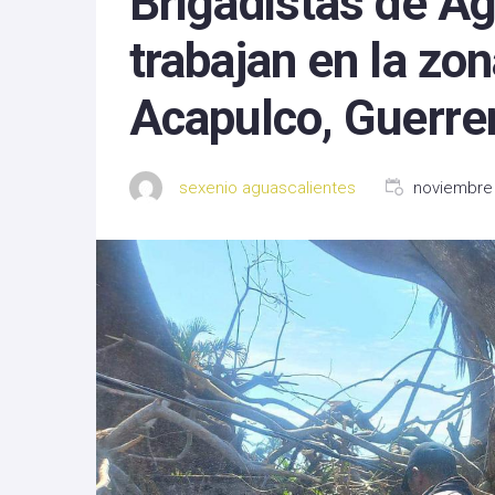
Brigadistas de A
Michoacan
trabajan en la zo
Nayarit
Acapulco, Guerre
Nuevo Leon
Oaxaca
sexenio aguascalientes
noviembre 
Sinaloa
Tlaxcala
Zacatecas