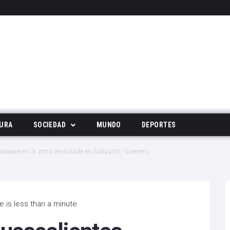
URA
SOCIEDAD
MUNDO
DEPORTES
Tecnología
rabajan en la zona devastada en Acapulco, Guerrero.
Deportes
Noticias Populares
 is less than a minute