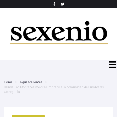
SEARCH THIS WEBSITE
Home
Aguascalientes
Brinda Leo Montañez mejor alumbrado a la comunidad de Lumbreras
Cieneguilla.