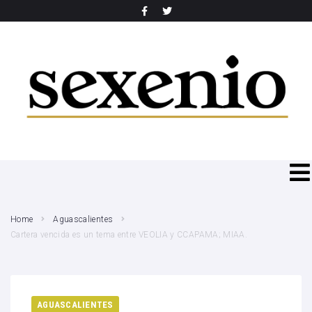
SEARCH THIS WEBSITE
Home
Aguascalientes
Cartera vencida es un tema entre VEOLIA y CCAPAMA; MIAA.
AGUASCALIENTES