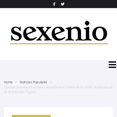
SEARCH THIS WEBSITE
Home
Noticias Populares
Claudia Sheinbaum cerrará campaña en el Zócalo de la CDMX acompañada
de destacadas figuras