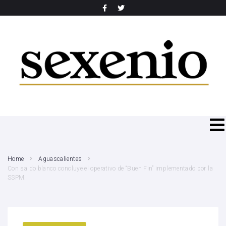
SEARCH THIS WEBSITE
Home
Aguascalientes
Con saldo blanco concluye el operativo de “Buen Fin” implementado por la
SSPM.