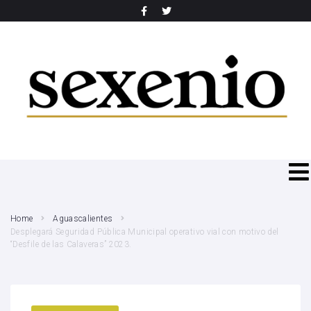
SEARCH THIS WEBSITE
Home
Aguascalientes
Desplegará Seguridad Pública Municipal operativo vial con motivo del
“Desfile de las Calaveras” 2023.