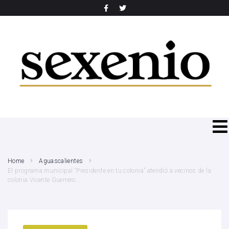
SEARCH THIS WEBSITE
Home
Aguascalientes
El programa municipal “Presidente en tu colonia” atendió a vecinos de la
colonia Vicente Guerrero.