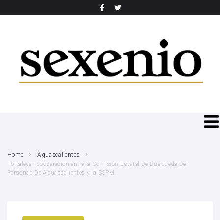
SEARCH THIS WEBSITE
Home
Aguascalientes
Fortalecen cooperación entre la Comisión Estatal De Búsqueda De
Personas De Aguascalientes y la SSPM.