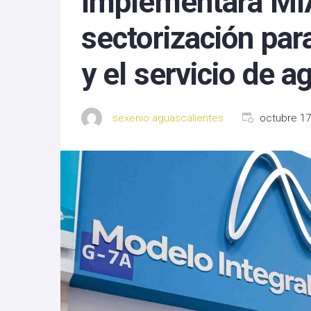
Implementará MIA
Michoacan
sectorización par
Nayarit
y el servicio de a
Nuevo Leon
Oaxaca
sexenio aguascalientes
octubre 17
Sinaloa
Tlaxcala
Zacatecas