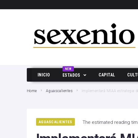
SEARCH THIS WEBSITE
NEW
INICIO
CAPITAL
CULT
ESTADOS
Aguascalientes
Home
Aguascalientes
Implementará MIAA estrategia de 
Baja California
Durango
AGUASCALIENTES
The estimated reading tim
Edo Mex
Hidalgo