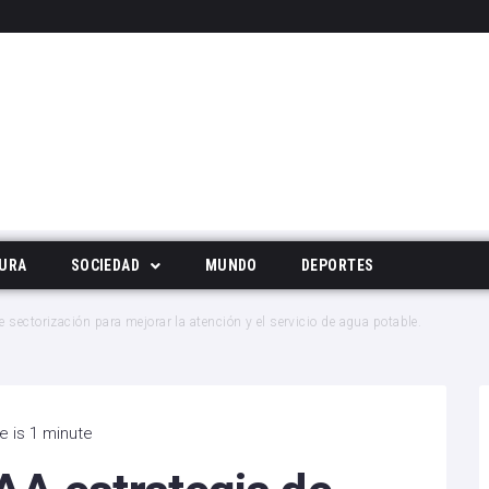
URA
SOCIEDAD
MUNDO
DEPORTES
Tecnología
sectorización para mejorar la atención y el servicio de agua potable.
Deportes
Noticias Populares
e is 1 minute