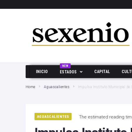
SEARCH THIS WEBSITE
NEW
INICIO
CAPITAL
CULT
ESTADOS
Aguascalientes
Home
Aguascalientes
Impulsa Instituto Municipal de S
Baja California
Durango
AGUASCALIENTES
The estimated reading time
Edo Mex
Hidalgo