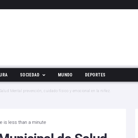
URA
SOCIEDAD
MUNDO
DEPORTES
Tecnología
alud Mental prevención, cuidado físico y emocional en la niñez.
Deportes
Noticias Populares
 is less than a minute