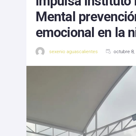
Impulsa Instituto
Michoacan
Mental prevención
Nayarit
emocional en la n
Nuevo Leon
Oaxaca
sexenio aguascalientes
octubre 8,
Sinaloa
Tlaxcala
Zacatecas