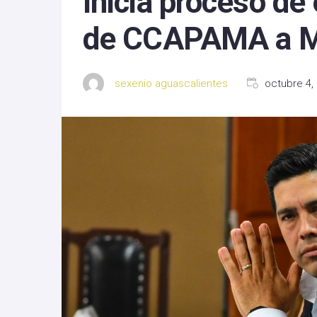
Inicia proceso de
Michoacan
de CCAPAMA a M
Nayarit
sexenio aguascalientes
octubre 4,
Nuevo Leon
Oaxaca
Sinaloa
Tlaxcala
Zacatecas