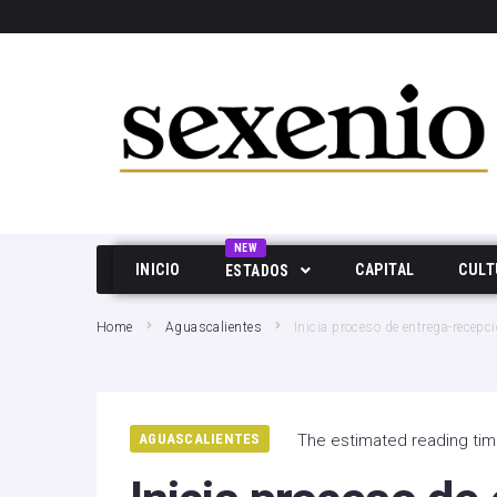
SEARCH THIS WEBSITE
NEW
INICIO
CAPITAL
CULT
ESTADOS
Aguascalientes
Home
Aguascalientes
Inicia proceso de entrega-rece
Baja California
Durango
AGUASCALIENTES
The estimated reading tim
Edo Mex
Hidalgo