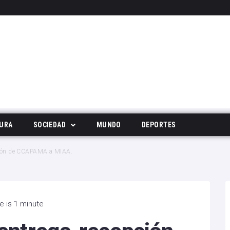
URA
SOCIEDAD
MUNDO
DEPORTES
Tecnología
pción de CCAPAMA a MIAA.
Deportes
Noticias Populares
e is 1 minute