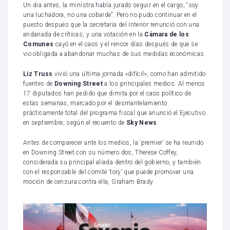
Un dia antes, la ministra había jurado seguir en el cargo, “soy
una luchadora, no una cobarde”. Pero no pudo continuar en el
puesto después que la secretaria del Interior renunció con una
andanada de críticas, y una votación en la
Cámara de los
Comunes
cayó en el caos y el rencor días después de que se
vio obligada a abandonar muchas de sus medidas económicas.
Liz Truss
vivió una última jornada «difícil», como han admitido
fuentes de
Downing Street
a los principales medios. Al menos
17 diputados han pedido que dimita por el caos político de
estas semanas, marcado por el desmantelamiento
prácticamente total del programa fiscal que anunció el Ejecutivo
en septiembre, según el recuento de
Sky News
.
Antes de comparecer ante los medios, la ‘premier’ se ha reunido
en Downing Street con su número dos, Therese Coffey,
considerada su principal aliada dentro del gobierno, y también
con el responsable del comité ‘tory’ que puede promover una
moción de censura contra ella, Graham Brady.