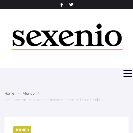
SEARCH THIS WEBSITE
Home
Mundo
Liz Truss renuncia como primera ministra de Reino Unido
MUNDO