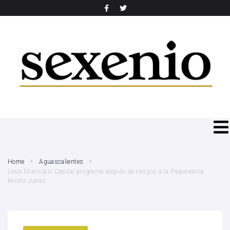
SEARCH THIS WEBSITE
Home
Aguascalientes
Lleva Municipio Capital programa alejado de riesgos a la Preparatoria
Benito Juárez.