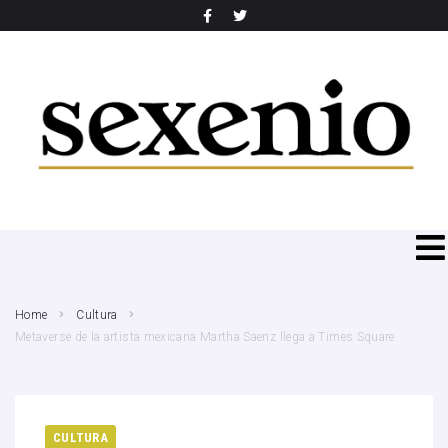
SEARCH THIS WEBSITE
Home
Cultura
Metaverse de la artista mexicana Martha Saenz llega a Times Square
CULTURA