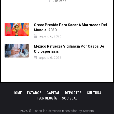
Sociedad
Recent Posts
Crece Presión Para Sacar A Marruecos Del
Mundial 2030
agosto 6, 2026
México Refuerza Vigilancia Por Casos De
Ciclosporiasis
agosto 6, 2026
HOME
ESTADOS
CAPITAL
DEPORTES
CULTURA
TECNOLOGÍA
SOCIEDAD
2025 ©. Todos los derechos reservados by Sexenio