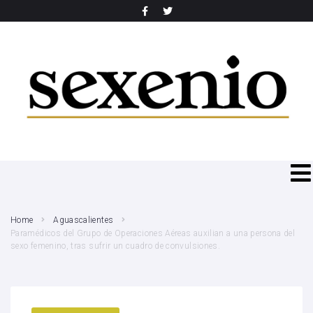
SEARCH THIS WEBSITE
Home
Aguascalientes
Paramédicos del Grupo de Operaciones Aéreas auxilian a una persona del
sexo femenino, tras sufrir un cuadro de convulsiones.