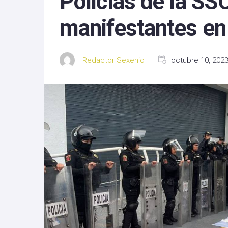
Policías de la SS
Michoacan
manifestantes e
Nayarit
Redactor Sexenio
octubre 10, 202
Nuevo Leon
Oaxaca
Sinaloa
Tlaxcala
Zacatecas