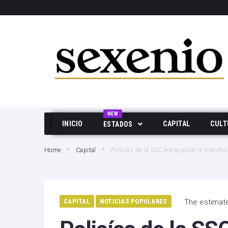
SEARCH THIS WEBSITE
NEW
INICIO
CAPITAL
CULT
ESTADOS
Aguascalientes
Home
Capital
Policías de la SSC encapsulan a manife
Baja California
Durango
CAPITAL
NOTICIAS POPULARES
The estimate
Edo Mex
Hidalgo