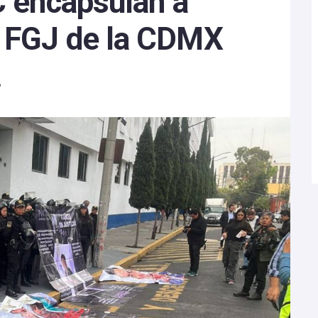
C encapsulan a
n FGJ de la CDMX
3