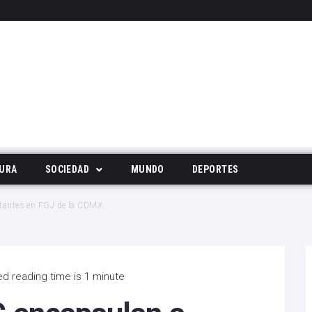
URA
SOCIEDAD
MUNDO
DEPORTES
Tecnología
stantes en FGJ de la CDMX
Deportes
Noticias Populares
d reading time is 1 minute