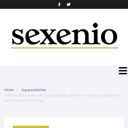
SEARCH THIS WEBSITE
Home
Aguascalientes
Policías Municipales de Aguascalientes detienen a mujer en poder de más
de 3 kilogramos de droga.