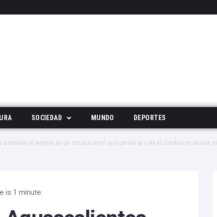
URA
SOCIEDAD
MUNDO
DEPORTES
Tecnología
s atienden el reporte de un choque en el que perdió la vida el conductor de una m
Deportes
Noticias Populares
e is 1 minute