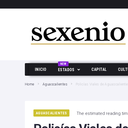
SEARCH THIS WEBSITE
NEW
INICIO
CAPITAL
CULT
ESTADOS
Aguascalientes
Home
Aguascalientes
Policías Viales de Aguascaliente
Baja California
Durango
AGUASCALIENTES
The estimated reading tim
Edo Mex
Hidalgo