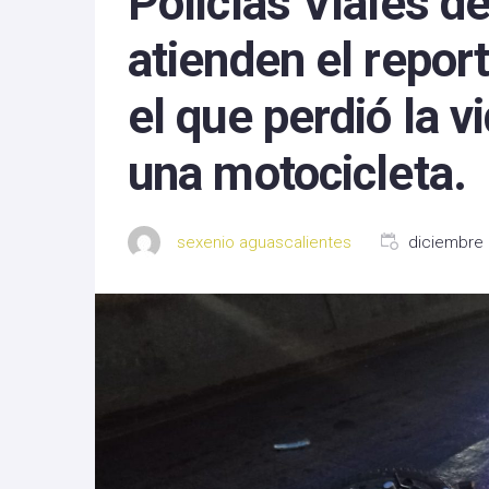
Policías Viales d
Michoacan
atienden el repor
Nayarit
el que perdió la v
Nuevo Leon
una motocicleta.
Oaxaca
Sinaloa
sexenio aguascalientes
diciembre 
Tlaxcala
Zacatecas