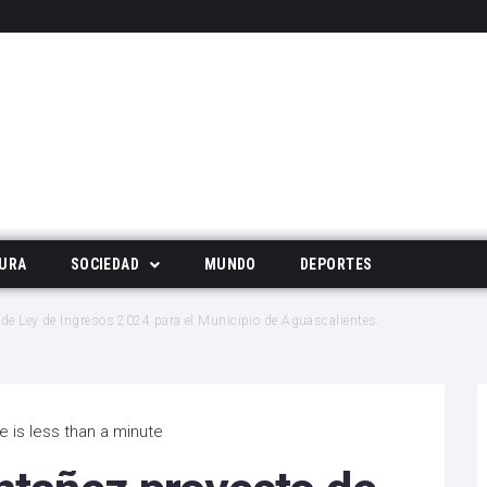
URA
SOCIEDAD
MUNDO
DEPORTES
Tecnología
de Ley de Ingresos 2024 para el Municipio de Aguascalientes.
Deportes
Noticias Populares
 is less than a minute