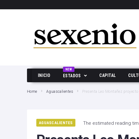
SEARCH THIS WEBSITE
NEW
INICIO
CAPITAL
CULT
ESTADOS
Aguascalientes
Home
Aguascalientes
Presenta Leo Montañez proyecto 
Baja California
Durango
AGUASCALIENTES
The estimated reading time
Edo Mex
Hidalgo