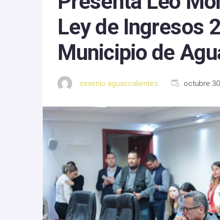
Presenta Leo Mon
Michoacan
Ley de Ingresos 2
Nayarit
Municipio de Agu
Nuevo Leon
Oaxaca
sexenio aguascalientes
octubre 30
Sinaloa
Tlaxcala
Zacatecas